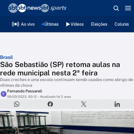
❮
voltar
Editorias
Ao vivo
Últimas
Vídeos
Eleições
Colunista
Brasil
São Sebastião (SP) retoma aulas na
rede municipal nesta 2ª feira
Duas creches e uma escola continuam sendo usadas como abrigo de
vítimas da chuva
Fernando Passareli
F
06/03/2023, 00:12
• Atualizado há 2 anos