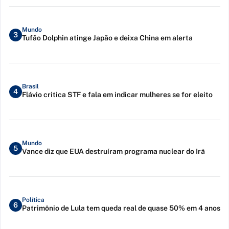
Mundo
3
Tufão Dolphin atinge Japão e deixa China em alerta
Brasil
4
Flávio critica STF e fala em indicar mulheres se for eleito
Mundo
5
Vance diz que EUA destruíram programa nuclear do Irã
Política
6
Patrimônio de Lula tem queda real de quase 50% em 4 anos