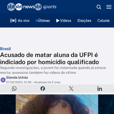
❮
voltar
Editorias
Ao vivo
Últimas
Vídeos
Eleições
Colunista
Brasil
Acusado de matar aluna da UFPI é
indiciado por homicídio qualificado
Segundo investigações, a jovem foi violentada quando já estava
morta; assassino também fez vídeos da vítima
Glenda Uchôa
G
07/02/2023, 01:39
• Atualizado há 2 anos