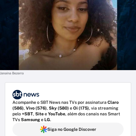
Janaína Bezerra
Acompanhe o SBT News nas TVs por assinatura
Claro
(586)
,
Vivo (576)
,
Sky (580)
e
Oi (175)
, via streaming
pelo
+SBT
,
Site
e
YouTube
, além dos canais nas Smart
TVs
Samsung
e
LG
.
Siga no Google Discover