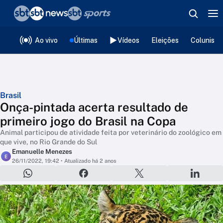
❮
voltar
Editorias
Ao vivo
Últimas
Vídeos
Eleições
Colunista
Brasil
Onça-pintada acerta resultado de
primeiro jogo do Brasil na Copa
Animal participou de atividade feita por veterinário do zoológico em
que vive, no Rio Grande do Sul
Emanuelle Menezes
E
26/11/2022, 19:42
• Atualizado há 2 anos