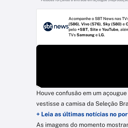
Acompanhe o SBT News nas TVs
(586)
,
Vivo (576)
,
Sky (580)
e
O
pelo
+SBT
,
Site
e
YouTube
, alé
TVs
Samsung
e
LG
.
Houve confusão em um açougue
vestisse a camisa da Seleção Bras
+ Leia as últimas notícias no p
As imagens do momento mostram