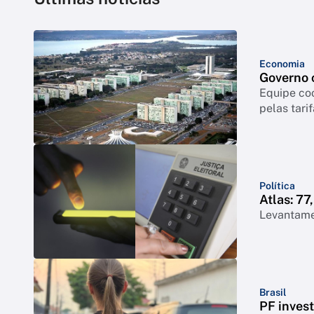
Economia
Governo c
Equipe coo
pelas tari
Política
Atlas: 7
Levantame
Brasil
PF inves