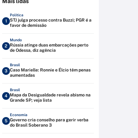
Mais lidas
Política
STJ julga processo contra Buzzi; PGR é a
1
favor de demissão
Mundo
Rússia atinge duas embarcações perto
2
de Odessa, diz agência
Brasil
Caso Marielle: Ronnie e Élcio têm penas
3
aumentadas
Brasil
Mapa da Desigualdade revela abismo na
4
Grande SP; veja lista
Economia
Governo cria conselho para gerir verba
5
do Brasil Soberano 3