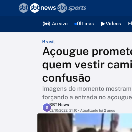
❮
voltar
Editorias
Ao vivo
Últimas
Vídeos
E
Brasil
Açougue promete
quem vestir cami
confusão
Imagens do momento mostram 
forçando a entrada no açougue
SBT News
S
02/10/2022, 21:10
• Atualizado há 2 anos