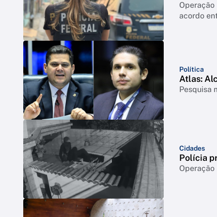
Operação 
acordo ent
Política
Atlas: Al
Pesquisa m
Cidades
Polícia p
Operação m