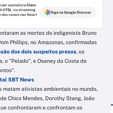
 por assinatura
Claro
i (175)
, via streaming
Siga no Google Discover
m dos canais nas Smart
ntaram as mortes do indigenista Bruno
o Dom Phillips, no Amazonas, confirmadas
ssão dos dois suspeitos presos
, os
a, o "Pelado", e Oseney da Costa de
antos".
ortal SBT News
is matam ativistas ambientais no mundo,
ia de Chico Mendes, Dorothy Stang, João
 que confrontaram e confrontam os