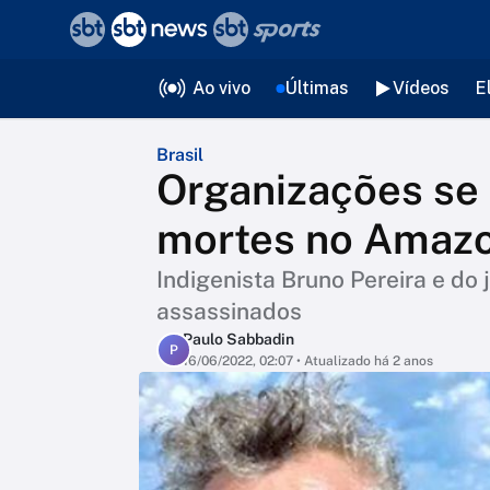
❮
voltar
Editorias
Ao vivo
Últimas
Vídeos
E
Brasil
Organizações se
mortes no Amaz
Indigenista Bruno Pereira e do 
assassinados
Paulo Sabbadin
P
16/06/2022, 02:07
• Atualizado há 2 anos