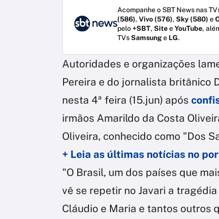
Acompanhe o SBT News nas TVs
(586)
,
Vivo (576)
,
Sky (580)
e
O
pelo
+SBT
,
Site
e
YouTube
, alé
TVs
Samsung
e
LG
.
Autoridades e organizações lame
Pereira e do jornalista britânic
nesta 4ª feira (15.jun) após
confi
irmãos Amarildo da Costa Oliveir
Oliveira, conhecido como "Dos S
+ Leia as últimas notícias no p
"O Brasil, um dos países que ma
vê se repetir no Javari a tragéd
Cláudio e Maria e tantos outros