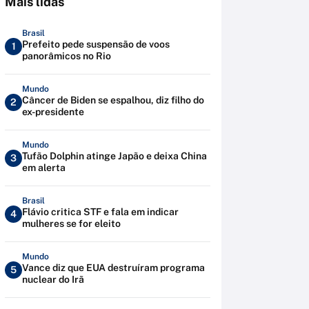
Mais lidas
Brasil
Prefeito pede suspensão de voos
1
panorâmicos no Rio
Mundo
Câncer de Biden se espalhou, diz filho do
2
ex-presidente
Mundo
Tufão Dolphin atinge Japão e deixa China
3
em alerta
Brasil
Flávio critica STF e fala em indicar
4
mulheres se for eleito
Mundo
Vance diz que EUA destruíram programa
5
nuclear do Irã