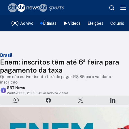
❮
voltar
Editorias
Ao vivo
Últimas
Vídeos
Eleições
Colunista
Brasil
Enem: inscritos têm até 6ª feira para
pagamento da taxa
Quem não estiver isento terá de pagar R$ 85 para validar a
inscrição
SBT News
S
24/05/2022, 21:09
• Atualizado há 2 anos