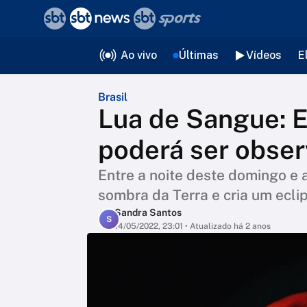
❮
voltar
Editorias
Ao vivo
Últimas
Vídeos
E
Brasil
Lua de Sangue: Ec
poderá ser obser
Entre a noite deste domingo e 
sombra da Terra e cria um eclip
Sandra Santos
S
14/05/2022, 23:01
• Atualizado há 2 anos