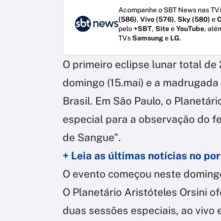
Acompanhe o SBT News nas TVs
(586)
,
Vivo (576)
,
Sky (580)
e
O
pelo
+SBT
,
Site
e
YouTube
, alé
TVs
Samsung
e
LG
.
O primeiro eclipse lunar total d
domingo (15.mai) e a madrugada d
Brasil. Em São Paulo, o Planetár
especial para a observação do 
de Sangue".
+ Leia as últimas notícias no p
O evento começou neste domingo,
O Planetário Aristóteles Orsini o
duas sessões especiais, ao vivo 