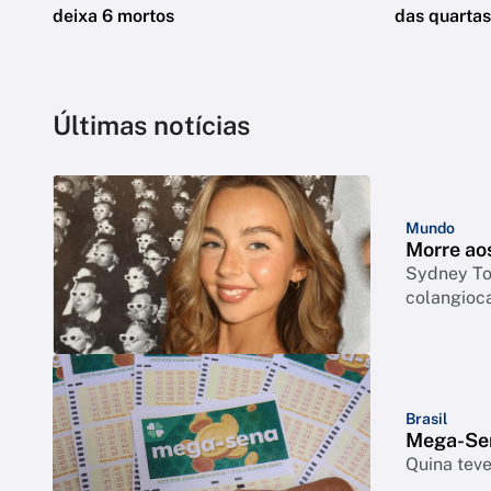
deixa 6 mortos
das quartas
Últimas notícias
Mundo
Morre ao
Sydney Tow
colangioc
Brasil
Mega-Sen
Quina tev