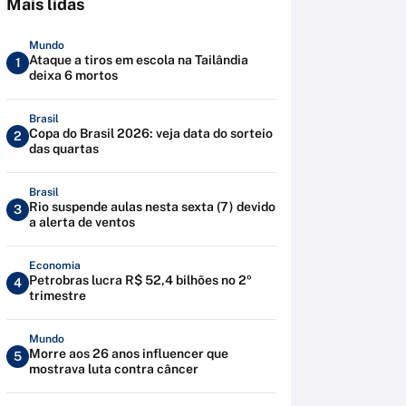
Mais lidas
Mundo
Ataque a tiros em escola na Tailândia
1
deixa 6 mortos
Brasil
Copa do Brasil 2026: veja data do sorteio
2
das quartas
Brasil
Rio suspende aulas nesta sexta (7) devido
3
a alerta de ventos
Economia
Petrobras lucra R$ 52,4 bilhões no 2º
4
trimestre
Mundo
Morre aos 26 anos influencer que
5
mostrava luta contra câncer