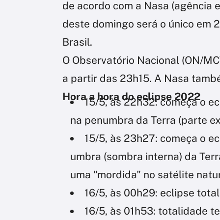
de acordo com a Nasa (agência e
deste domingo será o único em 2
Brasil.
O Observatório Nacional (ON/MCT
a partir das 23h15. A Nasa tamb
Hora a hora do eclipse 2022
15/5, às 22h32: começa o ec
na penumbra da Terra (parte e
15/5, às 23h27: começa o ec
umbra (sombra interna) da Terr
uma "mordida" no satélite natu
16/5, às 00h29: eclipse tot
16/5, às 01h53: totalidade t