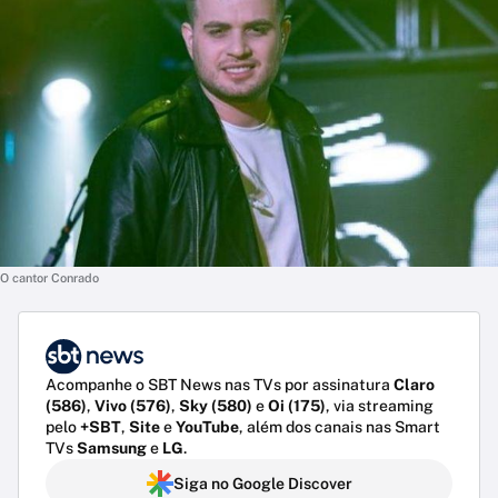
O cantor Conrado
Acompanhe o SBT News nas TVs por assinatura
Claro
(586)
,
Vivo (576)
,
Sky (580)
e
Oi (175)
, via streaming
pelo
+SBT
,
Site
e
YouTube
, além dos canais nas Smart
TVs
Samsung
e
LG
.
Siga no Google Discover