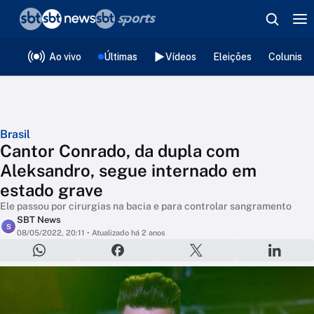
❮
voltar
Editorias
Ao vivo
Últimas
Vídeos
Eleições
Colunista
Brasil
Cantor Conrado, da dupla com
Aleksandro, segue internado em
estado grave
Ele passou por cirurgias na bacia e para controlar sangramento
SBT News
S
08/05/2022, 20:11
• Atualizado há 2 anos