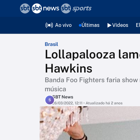
❮
voltar
Editorias
Ao vivo
Últimas
Vídeos
E
Brasil
Lollapalooza lam
Hawkins
Banda Foo Fighters faria show 
música
SBT News
S
26/03/2022, 12:11
• Atualizado há 2 anos