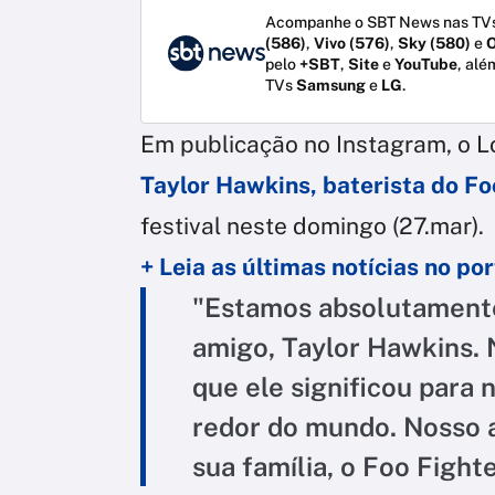
Acompanhe o SBT News nas TVs
(586)
,
Vivo (576)
,
Sky (580)
e
O
pelo
+SBT
,
Site
e
YouTube
, alé
TVs
Samsung
e
LG
.
Em publicação no Instagram, o L
Taylor Hawkins, baterista do Fo
festival neste domingo (27.mar).
+ Leia as últimas notícias no p
"Estamos absolutamente
amigo, Taylor Hawkins. 
que ele significou para 
redor do mundo. Nosso a
sua família, o Foo Fight