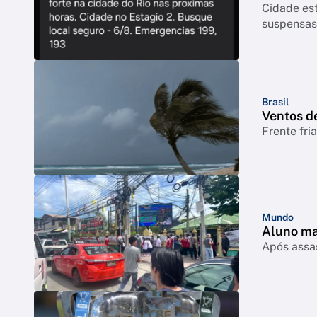
Cidade est
suspensas
Brasil
Ventos de
Frente fri
Mundo
Aluno ma
Após assas