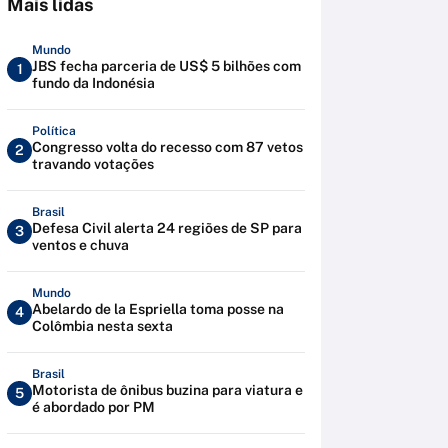
Mais lidas
Mundo
JBS fecha parceria de US$ 5 bilhões com
1
fundo da Indonésia
Política
Congresso volta do recesso com 87 vetos
2
travando votações
Brasil
Defesa Civil alerta 24 regiões de SP para
3
ventos e chuva
Mundo
Abelardo de la Espriella toma posse na
4
Colômbia nesta sexta
Brasil
Motorista de ônibus buzina para viatura e
5
é abordado por PM