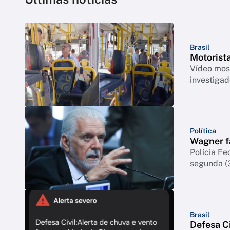
Brasil
Motorista
Vídeo most
investigad
Política
Wagner fa
Polícia Fe
segunda (
Brasil
Defesa Ci