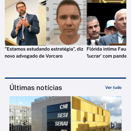
"Estamos estudando estratégia”, diz
Flórida intima Fauci
novo advogado de Vorcaro
'lucrar' com pandem
Últimas notícias
Ver tudo