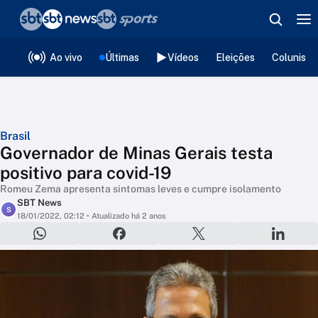
❮
voltar
Editorias
Ao vivo
Últimas
Vídeos
Eleições
Colunista
Brasil
Governador de Minas Gerais testa
positivo para covid-19
Romeu Zema apresenta sintomas leves e cumpre isolamento
SBT News
S
18/01/2022, 02:12
• Atualizado há 2 anos