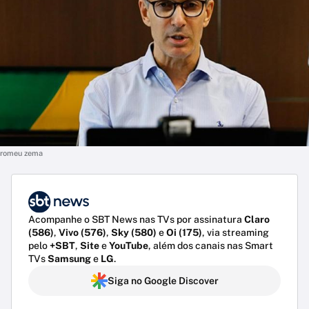
romeu zema
Acompanhe o SBT News nas TVs por assinatura
Claro
(586)
,
Vivo (576)
,
Sky (580)
e
Oi (175)
, via streaming
pelo
+SBT
,
Site
e
YouTube
, além dos canais nas Smart
TVs
Samsung
e
LG
.
Siga no Google Discover