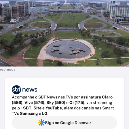
esplanada
Acompanhe o SBT News nas TVs por assinatura
Claro
(586)
,
Vivo (576)
,
Sky (580)
e
Oi (175)
, via streaming
pelo
+SBT
,
Site
e
YouTube
, além dos canais nas Smart
TVs
Samsung
e
LG
.
Siga no Google Discover