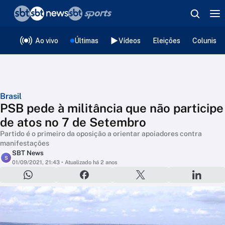
❮
voltar
Editorias
Ao vivo
Últimas
Vídeos
Eleições
Colunista
Brasil
PSB pede à militância que não participe
de atos no 7 de Setembro
Partido é o primeiro da oposição a orientar apoiadores contra
manifestações
SBT News
S
01/09/2021, 21:43
• Atualizado há 2 anos