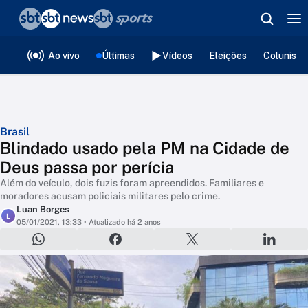
❮
voltar
Editorias
Ao vivo
Últimas
Vídeos
Eleições
Colunista
Brasil
Blindado usado pela PM na Cidade de
Deus passa por perícia
Além do veículo, dois fuzis foram apreendidos. Familiares e
moradores acusam policiais militares pelo crime.
Luan Borges
L
05/01/2021, 13:33
• Atualizado há 2 anos