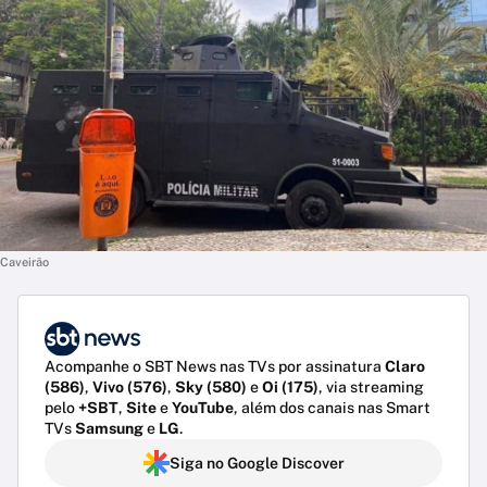
Caveirão
Acompanhe o SBT News nas TVs por assinatura
Claro
(586)
,
Vivo (576)
,
Sky (580)
e
Oi (175)
, via streaming
pelo
+SBT
,
Site
e
YouTube
, além dos canais nas Smart
TVs
Samsung
e
LG
.
Siga no Google Discover