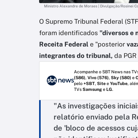
Ministro Alexandre de Moraes | Divulgação/Rosinei C
O Supremo Tribunal Federal (STF) 
foram identificados
"diversos e m
Receita Federal
e "posterior
vaz
integrantes do tribunal,
da PGR e
Acompanhe o SBT News nas TVs
(586)
,
Vivo (576)
,
Sky (580)
e
O
pelo
+SBT
,
Site
e
YouTube
, alé
TVs
Samsung
e
LG
.
"As investigações inici
relatório enviado pela R
de 'bloco de acessos cuj