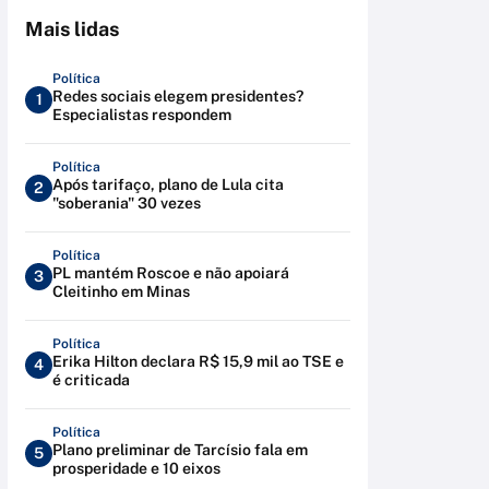
Mais lidas
Política
Redes sociais elegem presidentes?
1
Especialistas respondem
Política
Após tarifaço, plano de Lula cita
2
"soberania" 30 vezes
Política
PL mantém Roscoe e não apoiará
3
Cleitinho em Minas
Política
Erika Hilton declara R$ 15,9 mil ao TSE e
4
é criticada
Política
Plano preliminar de Tarcísio fala em
5
prosperidade e 10 eixos