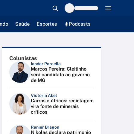
ndo
Saúde
Esportes
Podcasts
Colunistas
Iander Porcella
Marcos Pereira: Cleitinho
será candidato ao governo
de MG
Victoria Abel
Carros elétricos: reciclagem
vira fonte de minerais
críticos
Ranier Bragon
Nikolas declara patrimônio