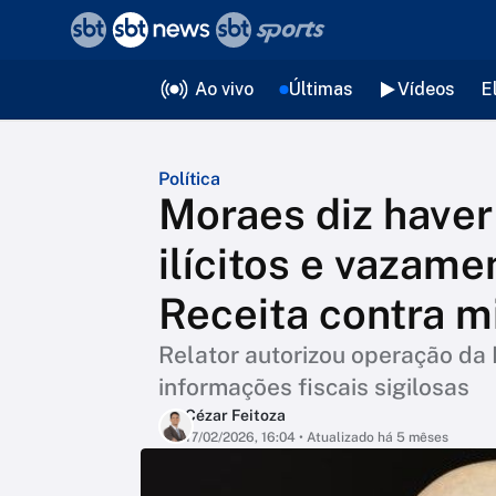
❮
voltar
Editorias
Ao vivo
Últimas
Vídeos
E
Política
Moraes diz haver
ilícitos e vazam
Receita contra m
Relator autorizou operação da 
informações fiscais sigilosas
Cézar Feitoza
17/02/2026, 16:04
• Atualizado há 5 mêses