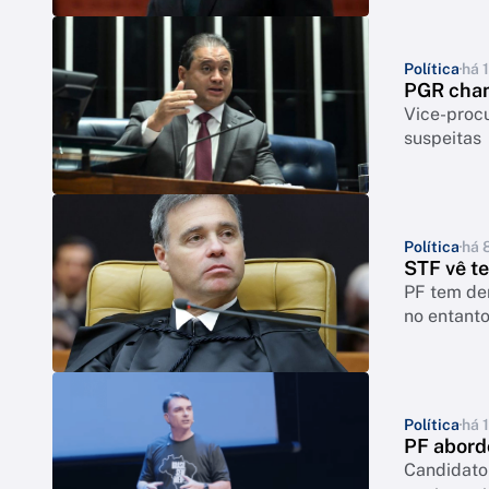
Política
há 1
PGR cham
Vice-procu
suspeitas
Política
há 
STF vê te
PF tem dem
no entant
Política
há 
PF abord
Candidato 