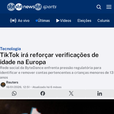
❮
voltar
Editorias
Ao vivo
Últimas
Vídeos
Eleições
Colunista
Tecnologia
TikTok irá reforçar verificações de
idade na Europa
Rede social da ByteDance enfrenta pressão regulatória para
identificar e remover contas pertencentes a crianças menores de 13
anos
Reuters
16/01/2026, 12:51
• Atualizado há 6 mêses