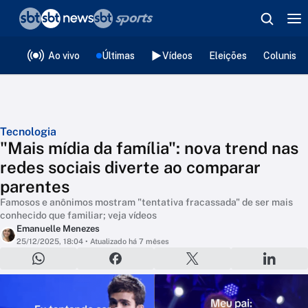
❮
voltar
Editorias
Ao vivo
Últimas
Vídeos
Eleições
Colunista
Tecnologia
"Mais mídia da família": nova trend nas
redes sociais diverte ao comparar
parentes
Famosos e anônimos mostram "tentativa fracassada" de ser mais
conhecido que familiar; veja vídeos
Emanuelle Menezes
25/12/2025, 18:04
• Atualizado há 7 mêses