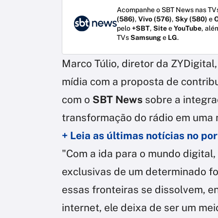
Acompanhe o SBT News nas TVs
(586)
,
Vivo (576)
,
Sky (580)
e
O
pelo
+SBT
,
Site
e
YouTube
, alé
TVs
Samsung
e
LG
.
Marco Túlio, diretor da ZYDigita
mídia com a proposta de contribu
com o
SBT News
sobre a integraç
transformação do rádio em uma 
+ Leia as últimas notícias no p
"Com a ida para o mundo digital,
exclusivas de um determinado fo
essas fronteiras se dissolvem, en
internet, ele deixa de ser um mei