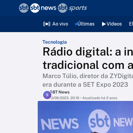
❮
voltar
Editorias
Ao vivo
Últimas
Vídeos
E
Tecnologia
Rádio digital: a 
tradicional com 
Marco Túlio, diretor da ZYDigi
era durante a SET Expo 2023
SBT News
S
10/08/2023, 20:18
• Atualizado há 2 anos