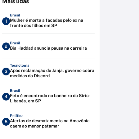
Mais lidas
Brasil
Mulher é morta a facadas pelo ex na
1
frente dos filhos em SP
Brasil
2
Bia Haddad anuncia pausa na carreira
Tecnologia
Após reclamação de Janja, governo cobra
3
medidas do Discord
Brasil
Feto é encontrado no banheiro do Sírio-
4
Libanês, em SP
Política
Alertas de desmatamento na Amazônia
5
caem ao menor patamar