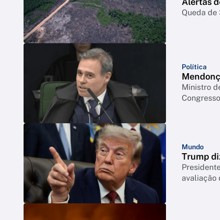
Alertas 
Queda de 3
Política
Mendonça
Ministro d
Congresso 
Mundo
Trump di
Presidente
avaliação