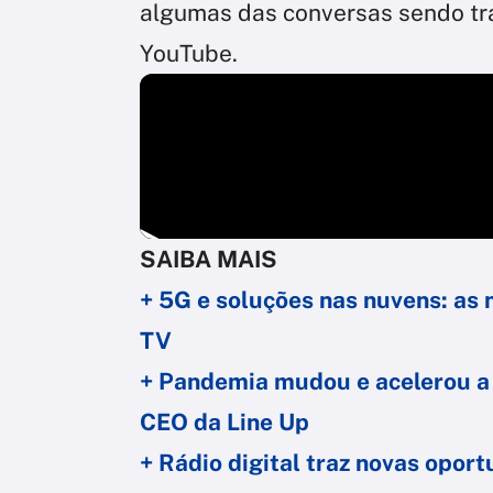
algumas das conversas sendo tra
YouTube.
SAIBA MAIS
+ 5G e soluções nas nuvens: as 
TV
+ Pandemia mudou e acelerou a 
CEO da Line Up
+ Rádio digital traz novas opor