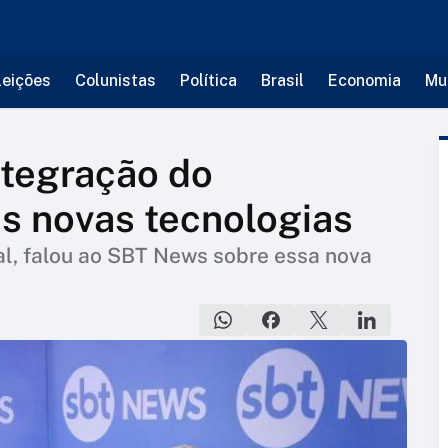
leições
Colunistas
Política
Brasil
Economia
Mu
integração do
as novas tecnologias
tal, falou ao SBT News sobre essa nova