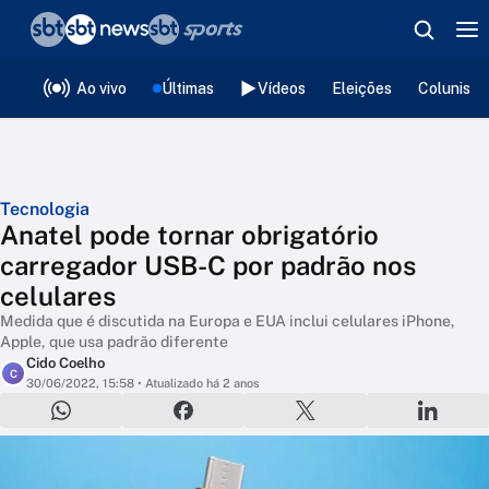
❮
voltar
Editorias
Ao vivo
Últimas
Vídeos
Eleições
Colunista
Tecnologia
Anatel pode tornar obrigatório
carregador USB-C por padrão nos
celulares
Medida que é discutida na Europa e EUA inclui celulares iPhone,
Apple, que usa padrão diferente
Cido Coelho
C
30/06/2022, 15:58
• Atualizado há 2 anos