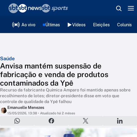
❮
voltar
Editorias
Ao vivo
Últimas
Vídeos
Eleições
Colunista
Saúde
Anvisa mantém suspensão de
fabricação e venda de produtos
contaminados da Ypê
Recurso da fabricante Química Amparo foi mantido apenas sobre
recolhimento de lotes; diretor-presidente disse em voto que
controle de qualidade da Ypê falhou
Emanuelle Menezes
15/05/2026, 13:38
• Atualizado há 2 mêses