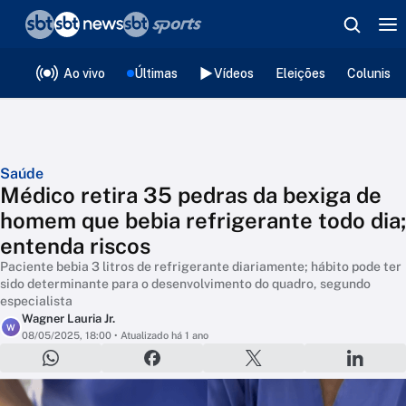
❮
voltar
Editorias
Ao vivo
Últimas
Vídeos
Eleições
Colunista
Saúde
Médico retira 35 pedras da bexiga de
homem que bebia refrigerante todo dia;
entenda riscos
Paciente bebia 3 litros de refrigerante diariamente; hábito pode ter
sido determinante para o desenvolvimento do quadro, segundo
especialista
Wagner Lauria Jr.
W
08/05/2025, 18:00
• Atualizado há 1 ano