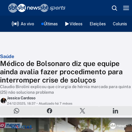
❮
voltar
Editorias
Ao vivo
Últimas
Vídeos
Eleições
Colunista
Saúde
Médico de Bolsonaro diz que equipe
ainda avalia fazer procedimento para
interromper crise de soluços
Claudio Birolini explicou que cirurgia de hérnia marcada para quinta
(25) não soluciona problema
Jessica Cardoso
24/12/2025, 18:37
• Atualizado há 7 mêses