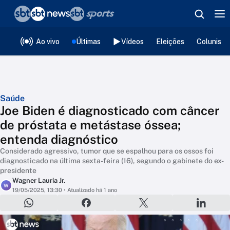
❮
voltar
Editorias
Ao vivo
Últimas
Vídeos
Eleições
Colunista
Saúde
Joe Biden é diagnosticado com câncer
de próstata e metástase óssea;
entenda diagnóstico
Considerado agressivo, tumor que se espalhou para os ossos foi
diagnosticado na última sexta-feira (16), segundo o gabinete do ex-
presidente
Wagner Lauria Jr.
W
19/05/2025, 13:30
• Atualizado há 1 ano