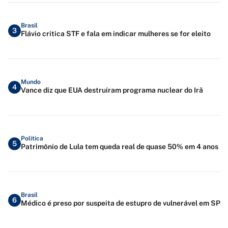
Brasil
3
Flávio critica STF e fala em indicar mulheres se for eleito
Mundo
4
Vance diz que EUA destruíram programa nuclear do Irã
Política
5
Patrimônio de Lula tem queda real de quase 50% em 4 anos
Brasil
6
Médico é preso por suspeita de estupro de vulnerável em SP