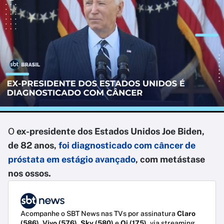
O
ex-presidente dos Estados Unidos Joe Biden,
de 82 anos,
foi diagnosticado com c
âncer de
próstata em estágio avançado
, com metástase
nos ossos.
Acompanhe o SBT News nas TVs por assinatura
Claro
(586)
,
Vivo (576)
,
Sky (580)
e
Oi (175)
, via streaming