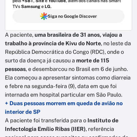
pelo
+SBT
,
Site
e
YouTube
, além dos canais nas Smart
TVs
Samsung
e
LG
.
Siga no Google Discover
A paciente,
uma brasileira de 31 anos, viajou a
trabalho à província de Kivu do Norte
, no leste da
República Democrática do Congo (RDC), onde o
surto da doença já causou a
morte de 115
pessoas
, e desembarcou no Brasil em 6 de junho.
Ela começou a apresentar sintomas como diarreia
e febre na segunda-feira (9), data em que foi
internada em hospital particular em São Paulo.
+ Duas pessoas morrem em queda de avião no
interior de SP
A paciente foi transferida para o
Instituto de
Infectologia Emílio Ribas (IIER)
, referência