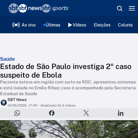
❮
voltar
Editorias
Ao vivo
Últimas
Vídeos
Eleições
Colunista
Saúde
Estado de São Paulo investiga 2º caso
suspeito de Ebola
Paciente esteve em região com surto na RDC, apresentou sintomas
e está isolada no Emílio Ribas; caso é acompanhado pela Secretaria
Estadual da Saúde
SBT News
10/06/2026, 17:40
• Atualizado há 2 mêses