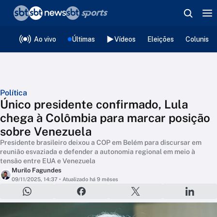
❮
voltar
Editorias
Ao vivo
Últimas
Vídeos
Eleições
Colunista
Política
Único presidente confirmado, Lula
chega à Colômbia para marcar posição
sobre Venezuela
Presidente brasileiro deixou a COP em Belém para discursar em
reunião esvaziada e defender a autonomia regional em meio à
tensão entre EUA e Venezuela
Murilo Fagundes
09/11/2025, 14:37
• Atualizado há 9 mêses