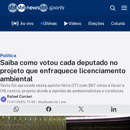
❮
voltar
Editorias
Ao vivo
Últimas
Vídeos
Eleições
Colunista
Política
Saiba como votou cada deputado no
projeto que enfraquece licenciamento
ambiental
Texto foi aprovado nesta quinta-feira (17) com 267 votos a favor e
116 contra; projeto divide a opinião de ambientalistas e ruralistas
Rafael Corrieri
R
17/07/2025, 17:45
• Atualizado há 1 ano