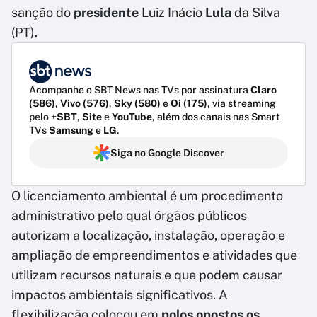
sanção do
presidente
Luiz Inácio
Lula
da Silva
(PT).
Acompanhe o SBT News nas TVs por assinatura
Claro
(586)
,
Vivo (576)
,
Sky (580)
e
Oi (175)
, via streaming
pelo
+SBT
,
Site
e
YouTube
, além dos canais nas Smart
TVs
Samsung
e
LG
.
Siga no Google Discover
O licenciamento ambiental é um procedimento
administrativo pelo qual órgãos públicos
autorizam a localização, instalação, operação e
ampliação de empreendimentos e atividades que
utilizam recursos naturais e que podem causar
impactos ambientais significativos. A
flexibilização colocou em
polos opostos os