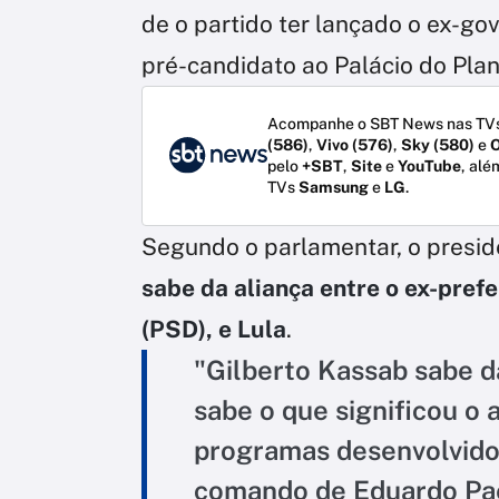
de o partido ter lançado o ex-g
pré-candidato ao Palácio do Plan
Acompanhe o SBT News nas TVs
(586)
,
Vivo (576)
,
Sky (580)
e
O
pelo
+SBT
,
Site
e
YouTube
, alé
TVs
Samsung
e
LG
.
Segundo o parlamentar, o presid
sabe da aliança entre o ex-prefe
(PSD), e Lula
.
"Gilberto Kassab sabe d
sabe o que significou o 
programas desenvolvidos
comando de Eduardo Pae