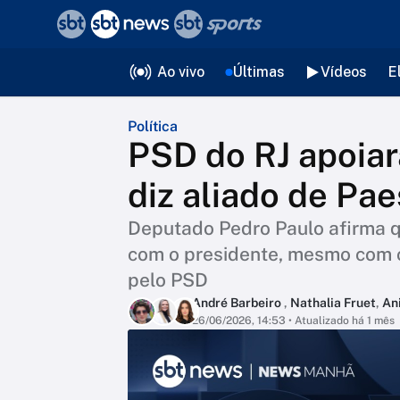
❮
voltar
Editorias
Ao vivo
Últimas
Vídeos
E
Política
PSD do RJ apoiar
diz aliado de Pae
Deputado Pedro Paulo afirma qu
com o presidente, mesmo com c
pelo PSD
André Barbeiro
,
Nathalia Fruet
,
An
26/06/2026, 14:53
• Atualizado há 1 mês