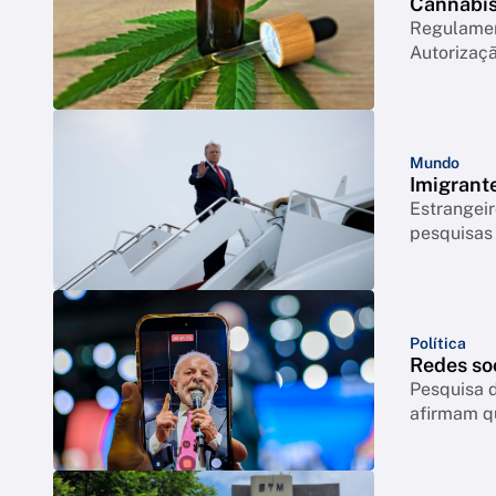
Cannabis 
Regulament
Autorizaçã
Mundo
Imigrant
Estrangeir
pesquisas
Política
Redes so
Pesquisa d
afirmam q