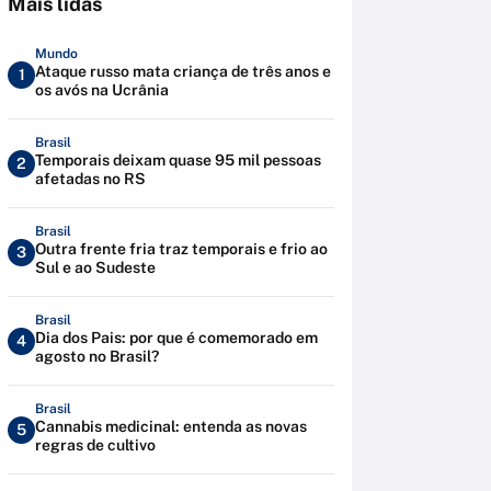
Mais lidas
Mundo
Ataque russo mata criança de três anos e
1
os avós na Ucrânia
Brasil
Temporais deixam quase 95 mil pessoas
2
afetadas no RS
Brasil
Outra frente fria traz temporais e frio ao
3
Sul e ao Sudeste
Brasil
Dia dos Pais: por que é comemorado em
4
agosto no Brasil?
Brasil
Cannabis medicinal: entenda as novas
5
regras de cultivo