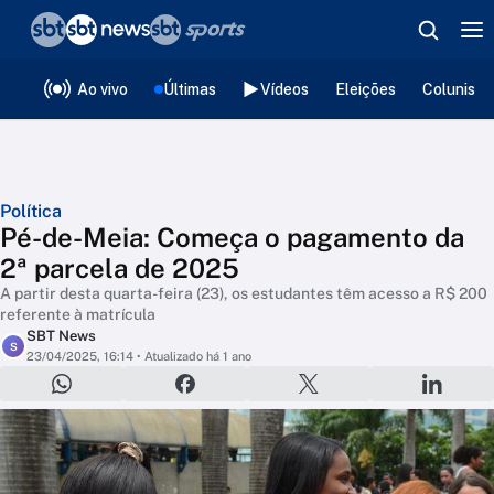
❮
voltar
Editorias
Ao vivo
Últimas
Vídeos
Eleições
Colunista
Política
Pé-de-Meia: Começa o pagamento da
2ª parcela de 2025
A partir desta quarta-feira (23), os estudantes têm acesso a R$ 200
referente à matrícula
SBT News
S
23/04/2025, 16:14
• Atualizado há 1 ano