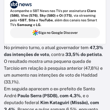
Acompanhe o SBT News nas TVs por assinatura
Claro
(586)
,
Vivo (576)
,
Sky (580)
e
Oi (175)
, via streaming
pelo
+SBT
,
Site
e
YouTube
, além dos canais nas Smart
TVs
Samsung
e
LG
.
Siga no Google Discover
No primeiro turno, o atual governador tem
47,3%
das intenções de voto
, contra
33,5% do petista
.
O resultado mostra uma pequena queda de
Tarcísio em relação à pesquisa anterior (47,8%) e
um aumento nas intenções de voto de Haddad
(33,1%).
Em seguida aparecem o ex-prefeito de Santo
André
Paulo Serra (PSDB), com 4,3%
, e o
deputado federal
Kim Kataguiri (Missão), com
3,4%.
Brancos e nulos somam 6,5%, enquanto