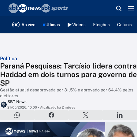
❮
voltar
Editorias
Ao vivo
Últimas
Vídeos
Eleições
Colunista
Política
Paraná Pesquisas: Tarcísio lidera contra
Haddad em dois turnos para governo de
SP
Gestão atual é desaprovada por 31,5% e aprovado por 64,4% pelos
eleitores
SBT News
21/05/2026, 10:00
• Atualizado há 2 mêses