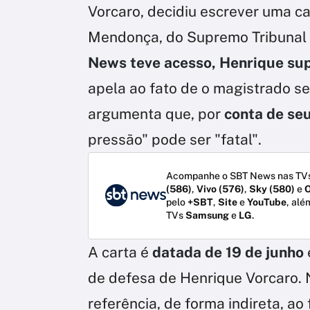
Vorcaro, decidiu escrever uma ca
Mendonça, do Supremo Tribunal 
News teve acesso, Henrique sup
apela ao fato de o magistrado s
argumenta que, por
conta de se
pressão" pode ser "fatal".
Acompanhe o SBT News nas TVs
(586)
,
Vivo (576)
,
Sky (580)
e
O
pelo
+SBT
,
Site
e
YouTube
, alé
TVs
Samsung
e
LG
.
A carta é
datada de 19 de junho
de defesa de Henrique Vorcaro. 
referência, de forma indireta, a