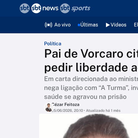
❮
voltar
Editorias
Ao vivo
Últimas
Vídeos
E
Política
Pai de Vorcaro c
pedir liberdade 
Em carta direcionada ao minis
nega ligação com “A Turma”, in
saúde se agravou na prisão
Cézar Feitoza
25/06/2026, 20:10
• Atualizado há 1 mês