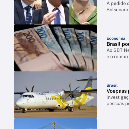
A pedido d
Bolsonaro
Economia
Brasil po
Ao SBT New
e o rombo 
Brasil
Voepass p
Investigaç
pessoas p