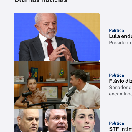
Política
Lula end
Presidente
Política
Flávio di
Senador di
encaminho
Política
STF inti