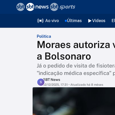
❮
voltar
Editorias
Ao vivo
Últimas
Vídeos
E
Política
Moraes autoriza v
a Bolsonaro
Já o pedido de visita de fisiote
"indicação médica específica" 
SBT News
S
02/12/2025, 17:31
• Atualizado há 8 mêses