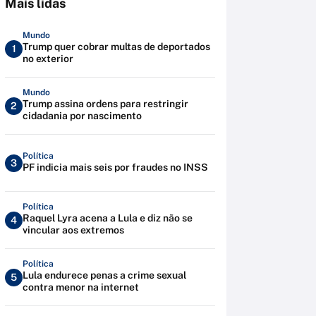
Mais lidas
Mundo
Trump quer cobrar multas de deportados
1
no exterior
Mundo
Trump assina ordens para restringir
2
cidadania por nascimento
Política
3
PF indicia mais seis por fraudes no INSS
Política
Raquel Lyra acena a Lula e diz não se
4
vincular aos extremos
Política
Lula endurece penas a crime sexual
5
contra menor na internet