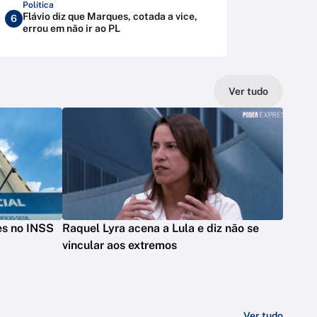
Política
Flávio diz que Marques, cotada a vice,
6
errou em não ir ao PL
Ver tudo
des no INSS
Raquel Lyra acena a Lula e diz não se
vincular aos extremos
Ver tudo