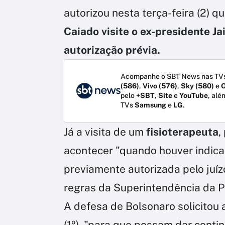
autorizou nesta terça-feira (2) q
Caiado visite o ex-presidente J
autorização prévia.
Acompanhe o SBT News nas TVs
(586)
,
Vivo (576)
,
Sky (580)
e
O
pelo
+SBT
,
Site
e
YouTube
, alé
TVs
Samsung
e
LG
.
Já a visita de um
fisioterapeuta
,
acontecer "quando houver indica
previamente autorizada pelo ju
regras da Superintendência da Po
A defesa de Bolsonaro solicitou
(1º), "para que possam dar con