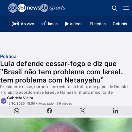
❮
voltar
Editorias
Ao vivo
Últimas
Vídeos
Eleições
Colunista
Política
Lula defende cessar-fogo e diz que
"Brasil não tem problema com Israel,
tem problema com Netanyahu"
Presidente disse, durante entrevista na Itália, que papel de Donald
Trump no acordo entre Israel e Hamas é "muito importante"
Gabriela Vieira
G
13/10/2025, 15:50
• Atualizado há 9 mêses