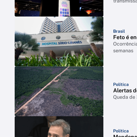
transmiss
Brasil
Feto é e
Ocorrência
semanas
Política
Alertas 
Queda de 3
Política
Mendonça