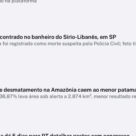
ão na plataforma
ncontrado no banheiro do Sírio-Libanês, em SP
 foi registrada como morte suspeita pela Polícia Civil; feto 
de desmatamento na Amazônia caem ao menor patam
6,87% leva área sob alerta a 2.874 km², menor resultado r
 dá 5 dias para PT detalhar gastos com congresso