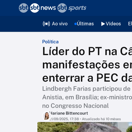
❮
voltar
Editorias
Ao vivo
Últimas
Vídeos
E
Política
Líder do PT na C
manifestações em
enterrar a PEC 
Lindbergh Farias participou de
Anistia, em Brasília; ex-minis
no Congresso Nacional
Hariane Bittencourt
21/09/2025, 17:38
• Atualizado há 10 mêses