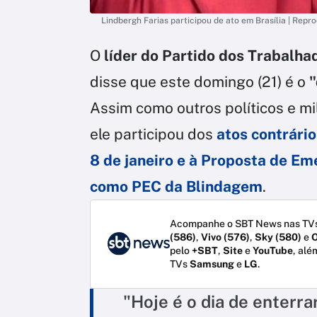
Lindbergh Farias participou de ato em Brasília | Repr
O
líder do Partido dos Trabalha
disse que este domingo (21) é o
"
Assim como outros políticos e mi
ele participou dos
atos contrário
8 de janeiro e à Proposta de Em
como PEC da Blindagem
.
Acompanhe o SBT News nas TVs
(586)
,
Vivo (576)
,
Sky (580)
e
O
pelo
+SBT
,
Site
e
YouTube
, alé
TVs
Samsung
e
LG
.
"Hoje é o dia de enterr