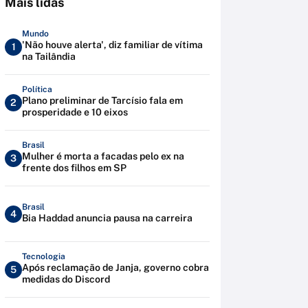
Mais lidas
Mundo
'Não houve alerta', diz familiar de vítima
1
na Tailândia
Política
Plano preliminar de Tarcísio fala em
2
prosperidade e 10 eixos
Brasil
Mulher é morta a facadas pelo ex na
3
frente dos filhos em SP
Brasil
4
Bia Haddad anuncia pausa na carreira
Tecnologia
Após reclamação de Janja, governo cobra
5
medidas do Discord