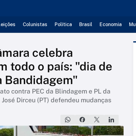
leições
Colunistas
Política
Brasil
Economia
Mu
âmara celebra
 todo o país: "dia de
da Bandidagem"
 ato contra PEC da Blindagem e PL da
tro José Dirceu (PT) defendeu mudanças