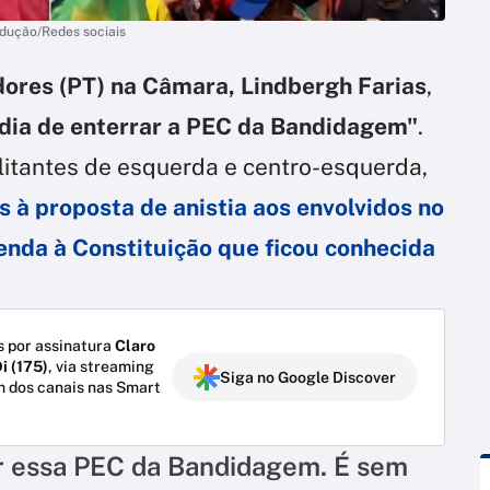
odução/Redes sociais
dores (PT) na Câmara, Lindbergh Farias
,
dia de enterrar a PEC da Bandidagem"
.
litantes de esquerda e centro-esquerda,
s à proposta de anistia aos envolvidos no
enda à Constituição que ficou conhecida
 por assinatura
Claro
i (175)
, via streaming
Siga no Google Discover
m dos canais nas Smart
ar essa PEC da Bandidagem. É sem