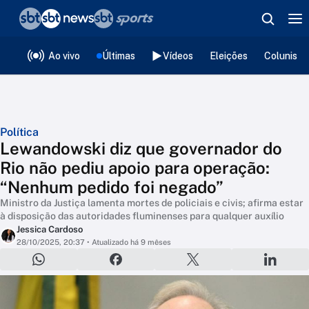
❮
voltar
Editorias
Ao vivo
Últimas
Vídeos
Eleições
Colunista
Política
Lewandowski diz que governador do
Rio não pediu apoio para operação:
“Nenhum pedido foi negado”
Ministro da Justiça lamenta mortes de policiais e civis; afirma estar
à disposição das autoridades fluminenses para qualquer auxílio
Jessica Cardoso
28/10/2025, 20:37
• Atualizado há 9 mêses