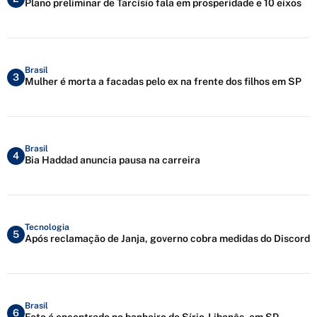
Plano preliminar de Tarcísio fala em prosperidade e 10 eixos
Brasil
3
Mulher é morta a facadas pelo ex na frente dos filhos em SP
Brasil
4
Bia Haddad anuncia pausa na carreira
Tecnologia
5
Após reclamação de Janja, governo cobra medidas do Discord
Brasil
6
Feto é encontrado no banheiro do Sírio-Libanês, em SP