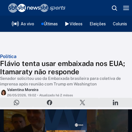
❮
voltar
Editorias
Ao vivo
Últimas
Vídeos
Eleições
Colunista
Política
Flávio tenta usar embaixada nos EUA;
Itamaraty não responde
Senador solicitou uso da Embaixada brasileira para coletiva de
imprensa após reunião com Trump em Washington
Valentina Moreira
26/05/2026, 19:02
• Atualizado há 2 mêses