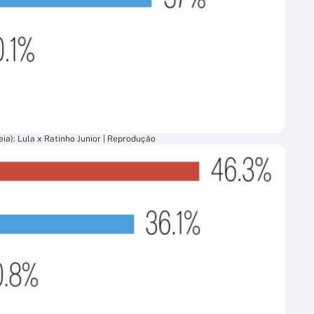
ia): Lula x Ratinho Junior | Reprodução