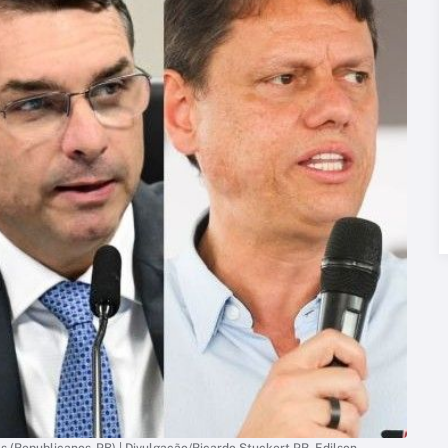
itas (Republicanos-PB) | Divulgação/Ricardo Stuckert PR, Edilson