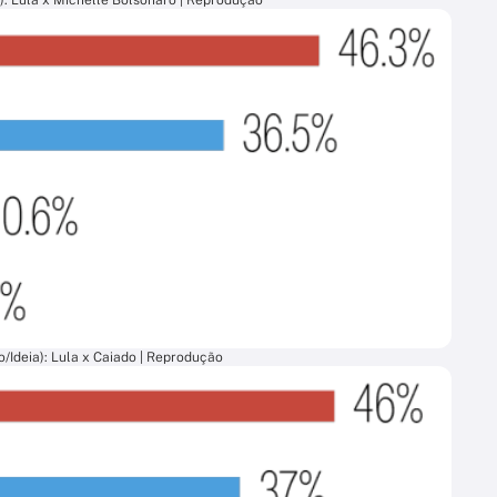
): Lula x Michelle Bolsonaro | Reprodução
/Ideia): Lula x Caiado | Reprodução