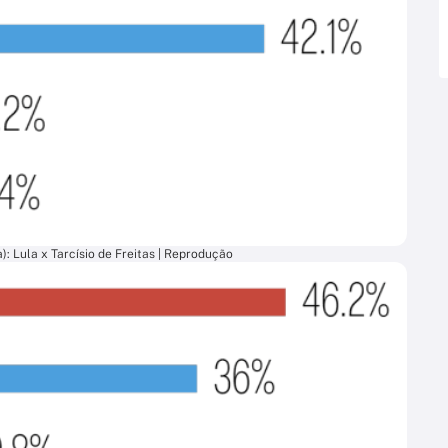
): Lula x Tarcísio de Freitas | Reprodução