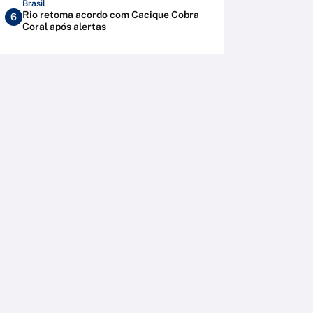
Brasil
Rio retoma acordo com Cacique Cobra
6
Coral após alertas