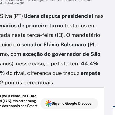
do Estado de SP
Silva (PT)
lidera disputa presidencial
nas
enários de primeiro turno
testados em
gada nesta terça-feira (13). O mandatário
cluindo o
senador Flávio Bolsonaro (PL-
rno, com
exceção do governador de São
anos): nesse caso, o petista tem
44,4%
1%
do rival, diferença que traduz
empate
,2 pontos percentuais.
 por assinatura
Claro
i (175)
, via streaming
Siga no Google Discover
m dos canais nas Smart