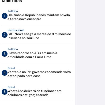
Mais lidas
Política
Cleitinho e Republicanos mantêm novela
1
e terão novo encontro
Institucional
SBT News chega à marca de 8 milhões de
2
inscritos no YouTube
Política
Flávio recorre ao ABC em meio à
3
dificuldade com a Faria Lima
Brasil
Ventania no RJ: governo recomenda volta
4
antecipada para casa
Brasil
WhatsApp deixará de funcionar em
5
celulares antigos; entenda