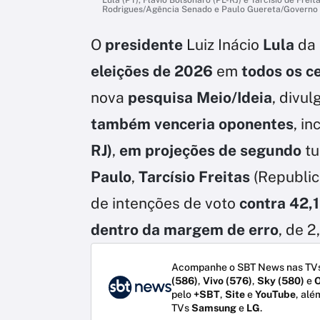
Rodrigues/Agência Senado e Paulo Guereta/Governo 
O
presidente
Luiz Inácio
Lula
da 
eleições de 2026
em
todos os c
nova
pesquisa Meio/Ideia
, divul
também venceria oponentes
, in
RJ)
,
em projeções de segundo
tu
Paulo
,
Tarcísio
Freitas
(Republic
de intenções de voto
contra 42,
dentro da margem de erro
, de 2
Acompanhe o SBT News nas TVs
(586)
,
Vivo (576)
,
Sky (580)
e
O
pelo
+SBT
,
Site
e
YouTube
, alé
TVs
Samsung
e
LG
.