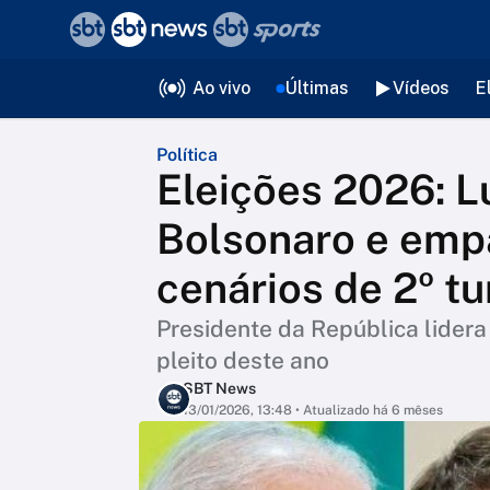
❮
voltar
Editorias
Ao vivo
Últimas
Vídeos
E
Política
Eleições 2026: L
Bolsonaro e emp
cenários de 2º tu
Presidente da República lidera
pleito deste ano
SBT News
13/01/2026, 13:48
• Atualizado há 6 mêses