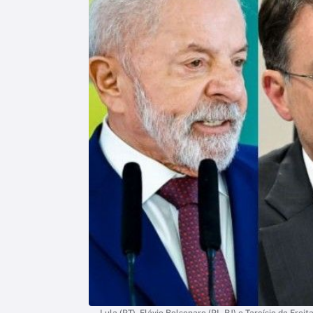
Lula (PT), Flávio Bolsonaro (PL-RJ) e Tarcísio de Fre