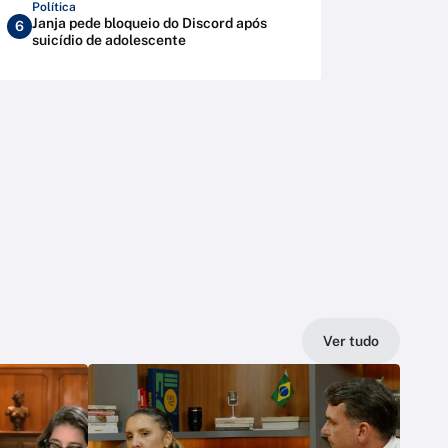
Política
Janja pede bloqueio do Discord após
6
suicídio de adolescente
Ver tudo