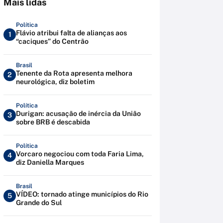
Mais lidas
Política
Flávio atribui falta de alianças aos
1
“caciques” do Centrão
Brasil
Tenente da Rota apresenta melhora
2
neurológica, diz boletim
Política
Durigan: acusação de inércia da União
3
sobre BRB é descabida
Política
Vorcaro negociou com toda Faria Lima,
4
diz Daniella Marques
Brasil
VÍDEO: tornado atinge municípios do Rio
5
Grande do Sul