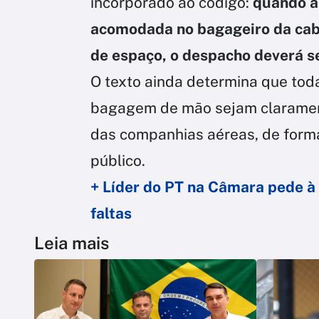
incorporado ao código:
quando a
acomodada no bagageiro da cabi
de espaço, o despacho deverá se
O texto ainda determina que toda
bagagem de mão sejam claramen
das companhias aéreas, de forma
público.
+ Líder do PT na Câmara pede 
faltas
Leia mais