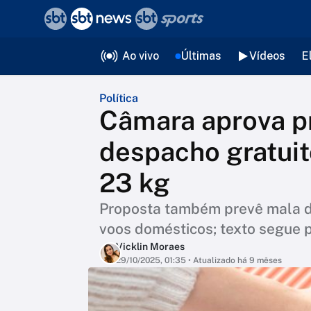
❮
voltar
Editorias
Ao vivo
Últimas
Vídeos
E
Política
Câmara aprova pr
despacho gratui
23 kg
Proposta também prevê mala d
voos domésticos; texto segue 
Vicklin Moraes
29/10/2025, 01:35
• Atualizado há 9 mêses