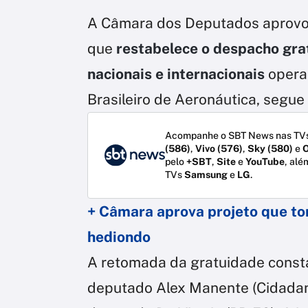
A Câmara dos Deputados aprovou n
que
restabelece o despacho gra
nacionais e internacionais
operad
Brasileiro de Aeronáutica, segue
Acompanhe o SBT News nas TVs
(586)
,
Vivo (576)
,
Sky (580)
e
O
pelo
+SBT
,
Site
e
YouTube
, alé
TVs
Samsung
e
LG
.
+ Câmara aprova projeto que to
hediondo
A retomada da gratuidade cons
deputado Alex Manente (Cidadani