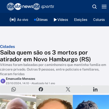
❮
voltar
Editorias
Ao vivo
Últimas
Vídeos
Eleições
Colunista
Cidades
Saiba quem são os 3 mortos por
atirador em Novo Hamburgo (RS)
Vítimas foram baleadas por caminhoneiro que mantinha família em
cárcere privado. Outras 9 pessoas, entre policiais e familiares,
ficaram feridas
Emanuelle Menezes
E
23/10/2024, 14:10
• Atualizado há 1 ano