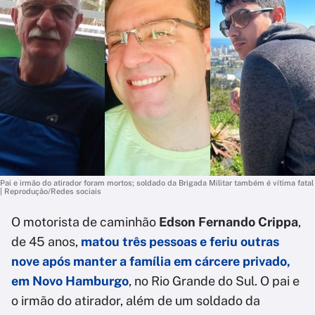
Pai e irmão do atirador foram mortos; soldado da Brigada Militar também é vítima fatal
| Reprodução/Redes sociais
O motorista de caminhão
Edson Fernando Crippa
,
de 45 anos,
matou três pessoas e feriu outras
nove após manter a família em cárcere privado,
em Novo Hamburgo
, no Rio Grande do Sul. O pai e
o irmão do atirador, além de um soldado da