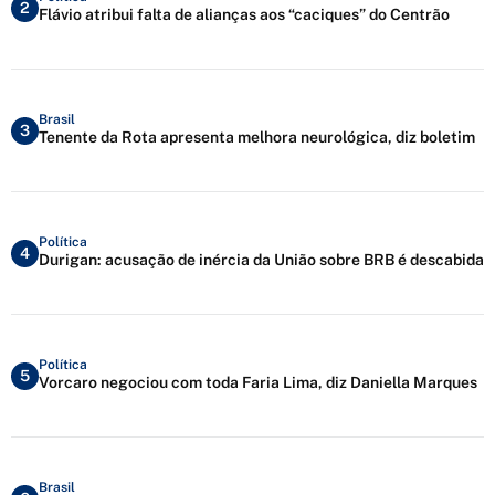
2
Flávio atribui falta de alianças aos “caciques” do Centrão
Brasil
3
Tenente da Rota apresenta melhora neurológica, diz boletim
Política
4
Durigan: acusação de inércia da União sobre BRB é descabida
Política
5
Vorcaro negociou com toda Faria Lima, diz Daniella Marques
Brasil