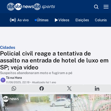
❮
voltar
Editorias
Ao vivo
Últimas
Vídeos
Eleições
Colunista
Cidades
Policial civil reage a tentativa de
assalto na entrada de hotel de luxo em
SP; veja vídeo
Suspeitos abandonaram moto e fugiram a pé
Tá na Hora
T
11/06/2025, 22:19
• Atualizado há 1 ano