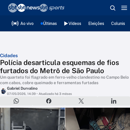
❮
voltar
Editorias
Ao vivo
Últimas
Vídeos
Eleições
Colunista
Cidades
Polícia desarticula esquemas de fios
furtados do Metrô de São Paulo
Um quarteto foi flagrado em ferro-velho clandestino no Campo Belo
com cabos, cobre queimado e ferramentas furtadas
Gabriel Durvalino
07/05/2026, 14:39
• Atualizado há 3 mêses