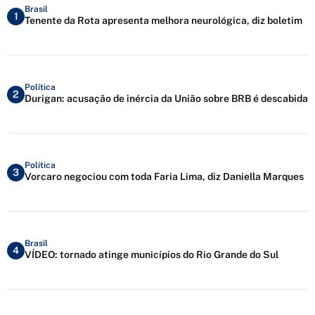
Brasil
1
Tenente da Rota apresenta melhora neurológica, diz boletim
Política
2
Durigan: acusação de inércia da União sobre BRB é descabida
Política
3
Vorcaro negociou com toda Faria Lima, diz Daniella Marques
Brasil
4
VÍDEO: tornado atinge municípios do Rio Grande do Sul