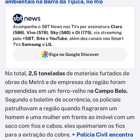
ambientais na Barra da Tijuca, no Rio
Acompanhe o SBT News nas TVs por assinatura
Claro
(586)
,
Vivo (576)
,
Sky (580)
e
Oi (175)
, via streaming
pelo
+SBT
,
Site
e
YouTube
, além dos canais nas Smart
TVs
Samsung
e
LG
.
Siga no Google Discover
No total,
2,5 toneladas
de materiais furtados de
obras do Metrô e de empresas da região foram
apreendidas em um ferro-velho n
o Campo Belo.
Segundo o boletim de ocorrência, os policiais
patrulhavam a região quando flagraram um
homem e uma mulher em frente ao imóvel com um
saco com fios e cabos. eles queimariam os fios
para a extração do cobre.
+ Polícia Civil encontra