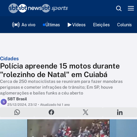
❮
voltar
Editorias
Ao vivo
Últimas
Vídeos
Eleições
Colunista
Cidades
Polícia apreende 15 motos durante
"rolezinho de Natal" em Cuiabá
Cerca de 250 motociclistas se reuniram para fazer manobras
perigosas e cometer infrações de trânsito; Em SP, houve
aglomerações e bailes funks a céu aberto
SBT Brasil
S
25/12/2024, 23:12
• Atualizado há 1 ano