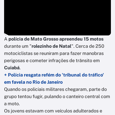
A
polícia de Mato Grosso apreendeu 15 motos
durante um "
rolezinho de Natal
". Cerca de 250
motociclistas se reuniram para fazer manobras
perigosas e cometer infrações de trânsito em
Cuiabá
.
+ Polícia resgata refém do 'tribunal do tráfico'
em favela no Rio de Janeiro
Quando os policiais militares chegaram, parte do
grupo tentou fugir, pulando o canteiro central com
a moto.
Os jovens estavam com veículos adulterados e