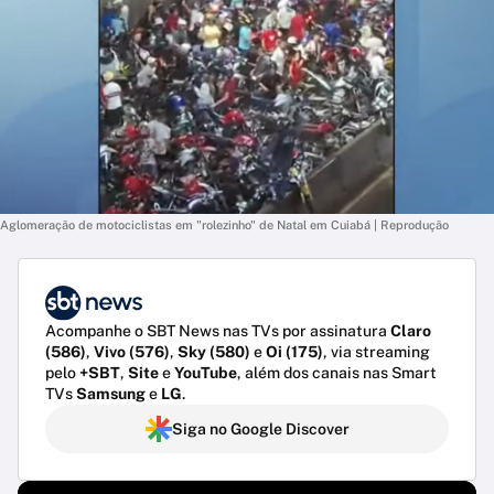
Aglomeração de motociclistas em "rolezinho" de Natal em Cuiabá | Reprodução
Acompanhe o SBT News nas TVs por assinatura
Claro
(586)
,
Vivo (576)
,
Sky (580)
e
Oi (175)
, via streaming
pelo
+SBT
,
Site
e
YouTube
, além dos canais nas Smart
TVs
Samsung
e
LG
.
Siga no Google Discover