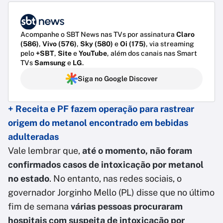
Acompanhe o SBT News nas TVs por assinatura
Claro
(586)
,
Vivo (576)
,
Sky (580)
e
Oi (175)
, via streaming
pelo
+SBT
,
Site
e
YouTube
, além dos canais nas Smart
TVs
Samsung
e
LG
.
Siga no Google Discover
+ Receita e PF fazem operação para rastrear
origem do metanol encontrado em bebidas
adulteradas
Vale lembrar que,
até o momento, não foram
confirmados casos de intoxicação por metanol
no estado
. No entanto, nas redes sociais, o
governador Jorginho Mello (PL) disse que no último
fim de semana
várias pessoas procuraram
hospitais com suspeita de intoxicação por