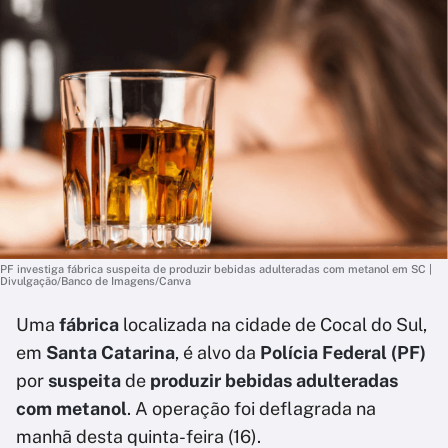
PF investiga fábrica suspeita de produzir bebidas adulteradas com metanol em SC |
Divulgação/Banco de Imagens/Canva
Uma
fábrica
localizada na cidade de Cocal do Sul,
em
Santa Catarina
, é alvo da
Polícia Federal (PF)
por
suspeita
de
produzir bebidas adulteradas
com metanol
. A operação foi deflagrada na
manhã desta quinta-feira (16).