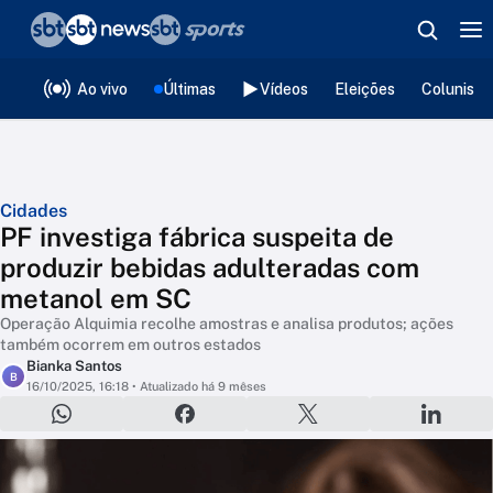
❮
voltar
Editorias
Ao vivo
Últimas
Vídeos
Eleições
Colunista
Cidades
PF investiga fábrica suspeita de
produzir bebidas adulteradas com
metanol em SC
Operação Alquimia recolhe amostras e analisa produtos; ações
também ocorrem em outros estados
Bianka Santos
B
16/10/2025, 16:18
• Atualizado há 9 mêses