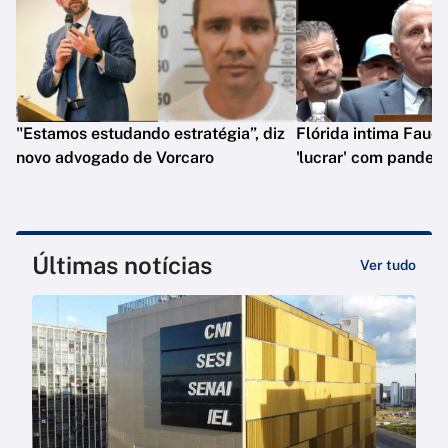
"Estamos estudando estratégia”, diz
Flórida intima Fauci
novo advogado de Vorcaro
'lucrar' com pandem
Últimas notícias
Ver tudo