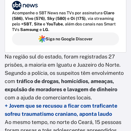
Acompanhe o SBT News nas TVs por assinatura
Claro
(586)
,
Vivo (576)
,
Sky (580)
e
Oi (175)
, via streaming
pelo
+SBT
,
Site
e
YouTube
, além dos canais nas Smart
TVs
Samsung
e
LG
.
Siga no Google Discover
Na região sul do estado, foram registradas 27
prisões, a maioria em Iguatu e Juazeiro do Norte.
Segundo a polícia, os suspeitos têm envolvimento
com
tráfico de drogas, homicídios, ameaças,
expulsão de moradores e lavagem de dinheiro
com a ajuda de comerciantes locais.
+ Jovem que se recusou a ficar com traficante
sofreu traumatismo craniano, aponta laudo
Ao mesmo tempo, no norte do Ceará, 15 pessoas
foram presas e três adolescentes apreendidos.