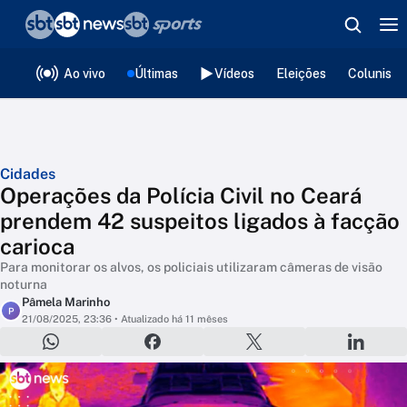
❮
voltar
Editorias
Ao vivo
Últimas
Vídeos
Eleições
Colunista
Cidades
Operações da Polícia Civil no Ceará
prendem 42 suspeitos ligados à facção
carioca
Para monitorar os alvos, os policiais utilizaram câmeras de visão
noturna
Pâmela Marinho
P
21/08/2025, 23:36
• Atualizado há 11 mêses