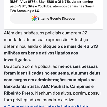
(586)
,
Vivo (576)
,
Sky (580)
e
Oi (175)
, via streaming
pelo
+SBT
,
Site
e
YouTube
, além dos canais nas Smart
TVs
Samsung
e
LG
.
Siga no Google Discover
Além das prisões, os policiais cumprem 22
mandados de busca e apreensão. A Justiça
determinou ainda o
bloqueio de mais de R$ 513
milhões em bens e ativos ligados aos
investigados.
De acordo com a polícia, ao
menos seis pessoas
foram identificadas no esquema, algumas delas
com cargos em administrações municipais na
Baixada Santista, ABC Paulista, Campinas e
Ribeirão Preto.
Nenhum dos alvos, porém, possui
foro privilegiado ou mandato eletivo.
+ Congresso analisa veto de Lula ao PL da