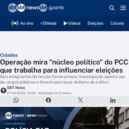
❮
voltar
Editorias
Ao vivo
Últimas
Vídeos
Eleições
Colunista
Cidades
Operação mira "núcleo político" do PCC
que trabalha para influenciar eleições
Seis integrantes da facção foram presos; investigação aponta uso
de cargos públicos e fintech para lavar dinheiro do tráfico
SBT News
27/04/2026, 13:09
• Atualizado há 3 mêses