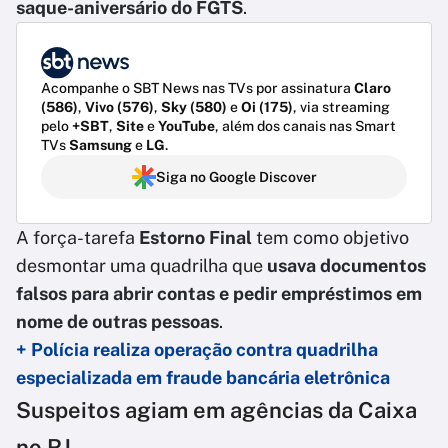
saque-aniversário do FGTS
.
Acompanhe o SBT News nas TVs por assinatura
Claro
(586)
,
Vivo (576)
,
Sky (580)
e
Oi (175)
, via streaming
pelo
+SBT
,
Site
e
YouTube
, além dos canais nas Smart
TVs
Samsung
e
LG
.
Siga no Google Discover
A força-tarefa
Estorno Final
tem como objetivo
desmontar uma quadrilha que
usava documentos
falsos para abrir contas e pedir empréstimos em
nome de outras pessoas
.
+ Polícia realiza operação contra quadrilha
especializada em fraude bancária eletrônica
Suspeitos agiam em agências da Caixa
no RJ