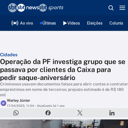
❮
voltar
Editorias
Ao vivo
Últimas
Vídeos
Eleições
Colunista
Cidades
Operação da PF investiga grupo que se
passava por clientes da Caixa para
pedir saque-aniversário
Criminosos usavam documentos falsos para abrir contas e contratar
empréstimos em nome de terceiros; prejuízo estimado é de R$ 180
mil
Warley Júnior
W
17/04/2025, 11:54
• Atualizado há 1 ano