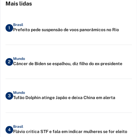
Mais lidas
Brasil
1
Prefeito pede suspensão de voos panorâmicos no Rio
Mundo
2
Câncer de Biden se espalhou, diz filho do ex-presidente
Mundo
3
Tufão Dolphin atinge Japão e deixa China em alerta
Brasil
4
Flávio critica STF e fala em indicar mulheres se for eleito