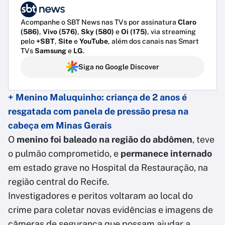
Acompanhe o SBT News nas TVs por assinatura
Claro
(586)
,
Vivo (576)
,
Sky (580)
e
Oi (175)
, via streaming
pelo
+SBT
,
Site
e
YouTube
, além dos canais nas Smart
TVs
Samsung
e
LG
.
Siga no Google Discover
+ Menino Maluquinho: criança de 2 anos é
resgatada com panela de pressão presa na
cabeça em Minas Gerais
O
menino foi baleado na região do abdômen
, teve
o pulmão comprometido, e
permanece internado
em estado grave no Hospital da Restauração, na
região central do Recife.
Investigadores e peritos voltaram ao local do
crime para coletar novas evidências e imagens de
câmeras de segurança que possam ajudar a