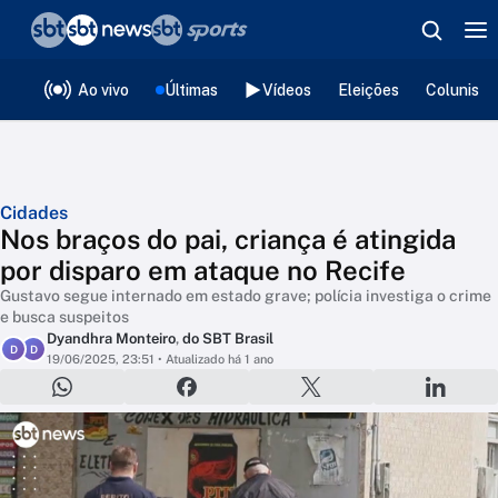
❮
voltar
Editorias
Ao vivo
Últimas
Vídeos
Eleições
Colunista
Cidades
Nos braços do pai, criança é atingida
por disparo em ataque no Recife
Gustavo segue internado em estado grave; polícia investiga o crime
e busca suspeitos
Dyandhra Monteiro
,
do SBT Brasil
D
D
19/06/2025, 23:51
• Atualizado há 1 ano