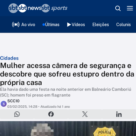
❮
voltar
Editorias
Ao vivo
Últimas
Vídeos
Eleições
Colunista
Cidades
Mulher acessa câmera de segurança e
descobre que sofreu estupro dentro da
própria casa
Ela havia dado uma festa na noite anterior em Balneário Camboriú
(SC); homem foi preso em flagrante
SCC10
S
03/02/2025, 14:28
• Atualizado há 1 ano