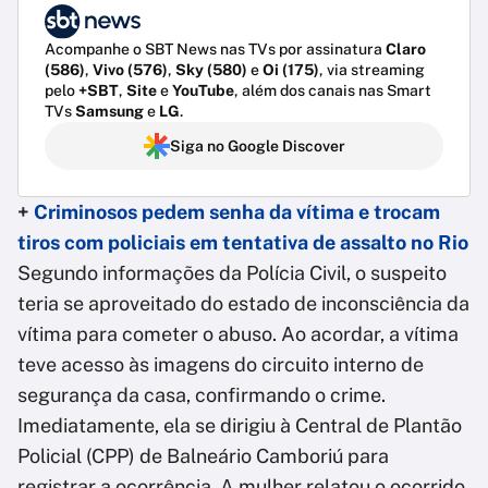
Acompanhe o SBT News nas TVs por assinatura
Claro
(586)
,
Vivo (576)
,
Sky (580)
e
Oi (175)
, via streaming
pelo
+SBT
,
Site
e
YouTube
, além dos canais nas Smart
TVs
Samsung
e
LG
.
Siga no Google Discover
+
Criminosos pedem senha da vítima e trocam
tiros com policiais em tentativa de assalto no Rio
Segundo informações da Polícia Civil, o suspeito
teria se aproveitado do estado de inconsciência da
vítima para cometer o abuso. Ao acordar, a vítima
teve acesso às imagens do circuito interno de
segurança da casa, confirmando o crime.
Imediatamente, ela se dirigiu à Central de Plantão
Policial (CPP) de Balneário Camboriú para
registrar a ocorrência. A mulher relatou o ocorrido