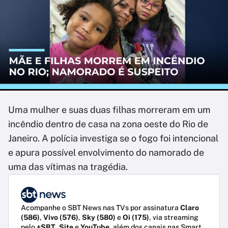
Uma mulher e suas duas filhas morreram em um
incêndio dentro de casa na zona oeste do Rio de
Janeiro. A polícia investiga se o fogo foi intencional
e apura possível envolvimento do namorado de
uma das vítimas na tragédia.
Acompanhe o SBT News nas TVs por assinatura
Claro
(586)
,
Vivo (576)
,
Sky (580)
e
Oi (175)
, via streaming
pelo
+SBT
,
Site
e
YouTube
, além dos canais nas Smart