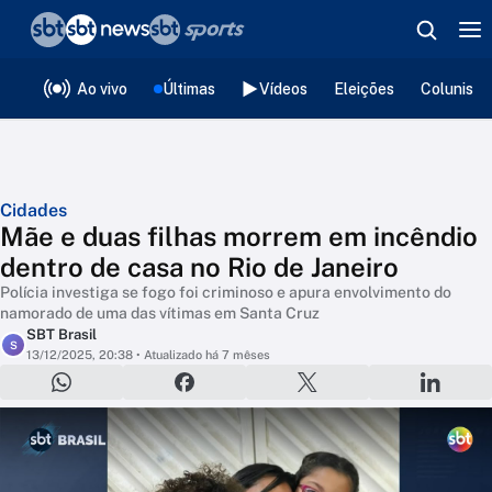
❮
voltar
Editorias
Ao vivo
Últimas
Vídeos
Eleições
Colunista
Cidades
Mãe e duas filhas morrem em incêndio
dentro de casa no Rio de Janeiro
Polícia investiga se fogo foi criminoso e apura envolvimento do
namorado de uma das vítimas em Santa Cruz
SBT Brasil
S
13/12/2025, 20:38
• Atualizado há 7 mêses