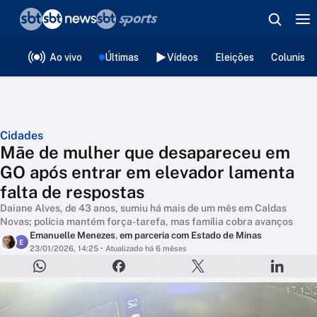
❮
voltar
Editorias
Ao vivo
Últimas
Vídeos
Eleições
Colunista
Cidades
Mãe de mulher que desapareceu em
GO após entrar em elevador lamenta
falta de respostas
Daiane Alves, de 43 anos, sumiu há mais de um mês em Caldas
Novas; polícia mantém força-tarefa, mas família cobra avanços
Emanuelle Menezes
,
em parceria com Estado de Minas
E
23/01/2026, 14:25
• Atualizado há 6 mêses