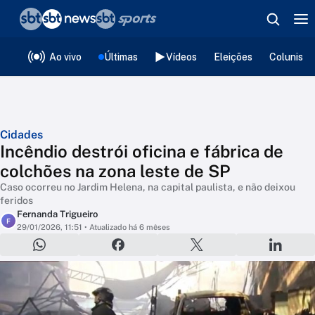
❮
voltar
Editorias
Ao vivo
Últimas
Vídeos
Eleições
Colunista
Cidades
Incêndio destrói oficina e fábrica de
colchões na zona leste de SP
Caso ocorreu no Jardim Helena, na capital paulista, e não deixou
feridos
Fernanda Trigueiro
F
29/01/2026, 11:51
• Atualizado há 6 mêses