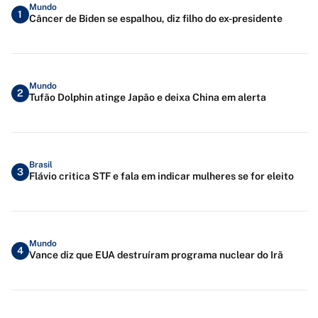
Mundo
1
Câncer de Biden se espalhou, diz filho do ex-presidente
Mundo
2
Tufão Dolphin atinge Japão e deixa China em alerta
Brasil
3
Flávio critica STF e fala em indicar mulheres se for eleito
Mundo
4
Vance diz que EUA destruíram programa nuclear do Irã