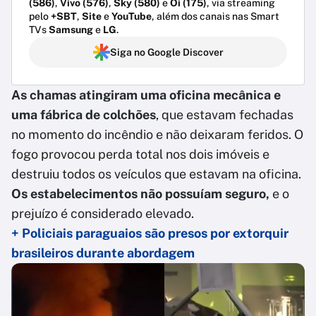
(586)
,
Vivo (576)
,
Sky (580)
e
Oi (175)
, via streaming
pelo
+SBT
,
Site
e
YouTube
, além dos canais nas Smart
TVs
Samsung
e
LG
.
Siga no Google Discover
As chamas atingiram uma oficina mecânica e
uma fábrica de colchões
, que estavam fechadas
no momento do incêndio e não deixaram feridos. O
fogo provocou perda total nos dois imóveis e
destruiu todos os veículos que estavam na oficina.
Os estabelecimentos não possuíam seguro,
e o
prejuízo é considerado elevado.
+ Policiais paraguaios são presos por extorquir
brasileiros durante abordagem