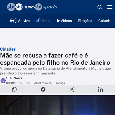
❮
voltar
Editorias
Ao vivo
Últimas
Vídeos
Eleições
Colunista
Cidades
Mãe se recusa a fazer café e é
espancada pelo filho no Rio de Janeiro
Vítima procurou ajuda na Delegacia de Atendimento à Mulher, que
prendeu o agressor em flagrante
SBT News
S
08/10/2025, 06:40
• Atualizado há 10 mêses