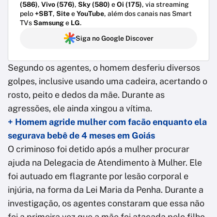
(586)
,
Vivo (576)
,
Sky (580)
e
Oi (175)
, via streaming
pelo
+SBT
,
Site
e
YouTube
, além dos canais nas Smart
TVs
Samsung
e
LG
.
Siga no Google Discover
Segundo os agentes, o homem desferiu diversos
golpes, inclusive usando uma cadeira, acertando o
rosto, peito e dedos da mãe. Durante as
agressões, ele ainda xingou a vítima.
+ Homem agride mulher com facão enquanto ela
segurava bebê de 4 meses em Goiás
O criminoso foi detido após a mulher procurar
ajuda na Delegacia de Atendimento à Mulher. Ele
foi autuado em flagrante por lesão corporal e
injúria, na forma da Lei Maria da Penha. Durante a
investigação, os agentes constaram que essa não
foi a primeira vez que a mãe foi atacada pelo filho.