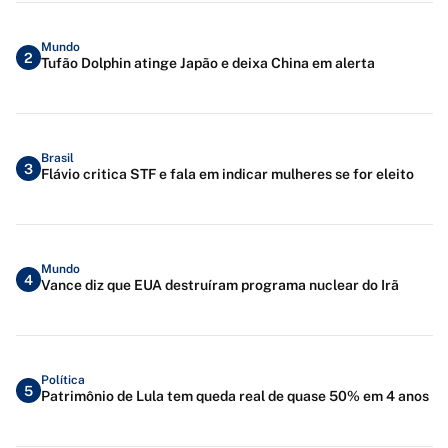
Mundo
2
Tufão Dolphin atinge Japão e deixa China em alerta
Brasil
3
Flávio critica STF e fala em indicar mulheres se for eleito
Mundo
4
Vance diz que EUA destruíram programa nuclear do Irã
Política
5
Patrimônio de Lula tem queda real de quase 50% em 4 anos