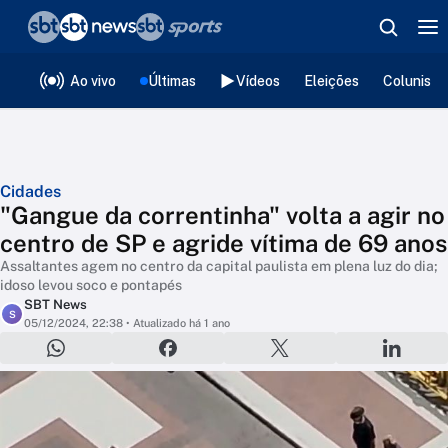
❮
voltar
Editorias
Ao vivo
Últimas
Vídeos
Eleições
Colunista
Cidades
"Gangue da correntinha" volta a agir no
centro de SP e agride vítima de 69 anos
Assaltantes agem no centro da capital paulista em plena luz do dia;
idoso levou soco e pontapés
SBT News
S
05/12/2024, 22:38
• Atualizado há 1 ano