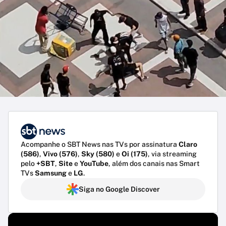
Acompanhe o SBT News nas TVs por assinatura
Claro
(586)
,
Vivo (576)
,
Sky (580)
e
Oi (175)
, via streaming
pelo
+SBT
,
Site
e
YouTube
, além dos canais nas Smart
TVs
Samsung
e
LG
.
Siga no Google Discover