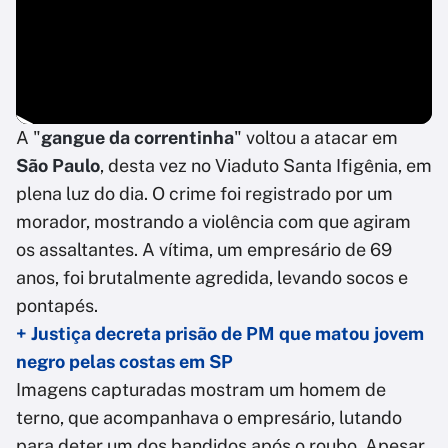
A "
gangue da correntinha
" voltou a atacar em
São Paulo
, desta vez no Viaduto Santa Ifigênia, em
plena luz do dia. O crime foi registrado por um
morador, mostrando a violência com que agiram
os assaltantes. A vítima, um empresário de 69
anos, foi brutalmente agredida, levando socos e
pontapés.
+ Justiça decreta prisão de PM que matou jovem
negro pelas costas em SP
Imagens capturadas mostram um homem de
terno, que acompanhava o empresário, lutando
para deter um dos bandidos após o roubo. Apesar